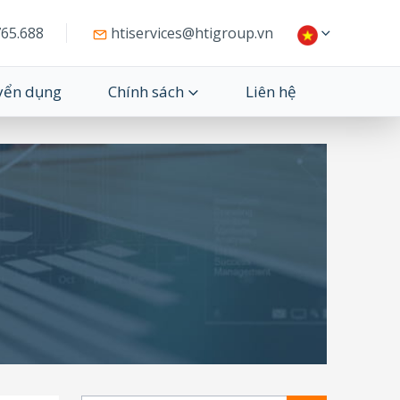
65.688
htiservices@htigroup.vn
yển dụng
Chính sách
Liên hệ