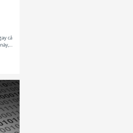
gay cả
này,