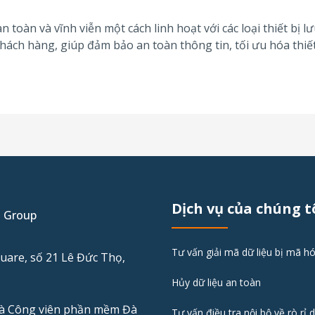
n toàn và vĩnh viễn một cách linh hoạt với các loại thiết bị lư
khách hàng, giúp đảm bảo an toàn thông tin, tối ưu hóa thiết
Dịch vụ của chúng t
I Group
Tư vấn giải mã dữ liệu bị mã h
uare, số 21 Lê Đức Thọ,
Hủy dữ liệu an toàn
hà Công viên phần mềm Đà
Tư vấn điều tra nội bộ về rò rỉ d