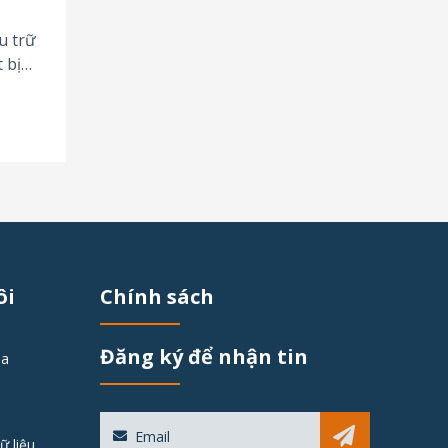
u trữ
 bị
ôi
Chính sách
Đăng ký để nhận tin
óa
Sub
ữ liệu