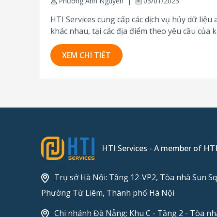
Phương Anh Nguyễn
03/01/2023
HTI Services cung cấp các dịch vụ hủy dữ liệu a
khác nhau, tại các địa điểm theo yêu cầu của 
lưu...
XEM CHI TIẾT
HTI Services - A member of HT
Trụ sở Hà Nội: Tầng 12-VP2, Tòa nhà Sun Sq
Phường Từ Liêm, Thành phố Hà Nội
Chi nhánh Đà Nẵng: Khu C - Tầng 2 - Tòa n