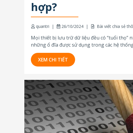
hợp?
quantri
26/10/2024
Bài viết chia sẻ th
Mọi thiết bị lưu trữ dữ liệu đều có “tuổi thọ”
những ổ đĩa được sử dụng trong các hệ thống
việc...
XEM CHI TIẾT