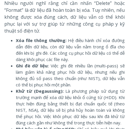
Nhiều người nghĩ rằng chỉ cần nhấn “Delete” hoặc
“Format” là dữ liệu đã hoàn toàn bị xóa. Tuy nhiên, nếu
không được xóa đúng cách, dữ liệu vẫn có thể khôi
phục lại với sự trợ giúp từ những công cụ pháp y kỹ
thuật số điện tử.
Xóa file thông thường:
Hệ điều hành chỉ xóa đường
dẫn đến dữ liệu, còn dữ liệu vẫn nằm trong ổ đĩa cho
đến khi bị ghi đè. Các công cụ phục hồi dữ liệu có thể dễ
dàng khôi phục các file này.
Ghi đè dữ liệu:
Việc ghi đè nhiều lần (multi-pass) sẽ
làm giảm khả năng phục hồi dữ liệu, nhưng nếu ghi
không đủ số pass theo chuẩn (như NIST), dữ liệu vẫn
có thể bị phục hồi một phần.
Khử từ (Degaussing):
Là phương pháp sử dụng từ
trường mạnh để xóa dữ liệu khỏi ổ cứng từ (HDD). Khi
thực hiện đúng bằng thiết bị đạt chuẩn quốc tế (theo
NIST, NSA), dữ liệu sẽ bị phá hủy hoàn toàn và không
thể phục hồi. Việc khôi phục dữ liệu sau khi đã khử từ
đúng cách gần như không thể trong thực tiễn hiện nay.
Phá hủy vật lý ổ cứng/SSD:
Chỉ có hiệu quả khi thực