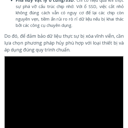
sự phá vỡ cấu trúc chip nhớ. Với ổ SSD, việc cắt nhỏ
không đúng cách vẫn có nguy cơ để lại các chip còn
nguyên vẹn, tiềm ẩn rủi ro rò rỉ dữ liệu nếu bị khai thác
bởi các công cụ chuyên dụng.
Do đó, để đảm bảo dữ liệu thực sự bị xóa vĩnh viễn, cần
lựa chọn phương pháp hủy phù hợp với loại thiết bị và
áp dụng đúng quy trình chuẩn.