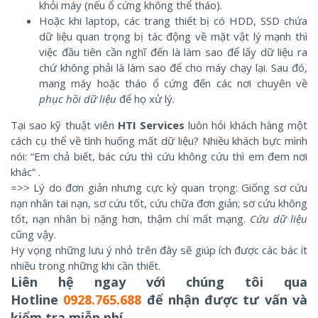
khỏi máy (nếu ổ cứng không thể tháo).
Hoặc khi laptop, các trang thiết bị có HDD, SSD chứa
dữ liệu quan trọng bị tác động về mặt vật lý mạnh thì
việc đầu tiên cần nghĩ đến là làm sao để lấy dữ liệu ra
chứ không phải là làm sao để cho máy chạy lại. Sau đó,
mang máy hoặc tháo ổ cứng đến các nơi chuyên về
phục hồi dữ liệu
để họ xử lý.
Tại sao kỹ thuật viên
HTI Services
luôn hỏi khách hàng một
cách cụ thể về tình huống mất dữ liệu? Nhiều khách bực mình
nói: “Em chả biết, bác cứu thì cứu không cứu thì em đem nơi
khác” .
=>> Lý do đơn giản nhưng cực kỳ quan trọng: Giống sơ cứu
nạn nhân tai nạn, sơ cứu tốt, cứu chữa đơn giản; sơ cứu không
tốt, nạn nhân bị nặng hơn, thậm chí mất mạng.
Cứu dữ liệu
cũng vậy.
Hy vọng những lưu ý nhỏ trên đây sẽ giúp ích được các bác ít
nhiều trong những khi cần thiết.
Liên hệ ngay với chúng tôi qua
Hotline
0928.765.688
để nhận được tư vấn và
kiểm tra miễn phí.