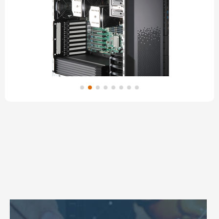
WinFast WS1050