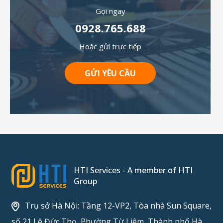
Gọi ngay
0928.765.688
Hoặc gửi trực tiếp
GỬI YÊU CẦU
HTI Services - A member of HTI
Group
Trụ sở Hà Nội: Tầng 12-VP2, Tòa nhà Sun Square,
số 21 Lê Đức Thọ, Phường Từ Liêm, Thành phố Hà