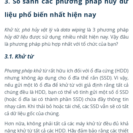
3. So sánh các phương pháp hủy dữ
liệu phổ biến nhất hiện nay
Khử từ, phá hủy vật lý
và
data wiping
là 3 phương pháp
hủy dữ liệu
được sử dụng nhiều nhất hiện nay. Vậy đâu
là phương pháp phù hợp nhất với tổ chức của bạn?
3.1. Khử từ
Phương pháp khử từ
rất hữu ích đối với ổ đĩa cứng (HDD)
nhưng
không áp dụng cho ổ đĩa thể rắn (SSD). Vì vậy,
nếu gửi một lô ổ đĩa để khử từ với giả định rằng tất cả
chúng đều là HDD, bạn có thể vô tình gửi một số ổ SSD
(hoặc ổ đĩa lai có thành phần SSD) chứa đầy thông tin
nhạy cảm.
Khi thải bỏ hoặc tái chế, các SSD vẫn sẽ có tất
cả dữ liệu gốc của chúng.
Hơn nữa, không phải tất cả các máy khử từ đều đủ khả
năng khử từ tất cả các HDD. Hãy đảm bảo rằng các thiết