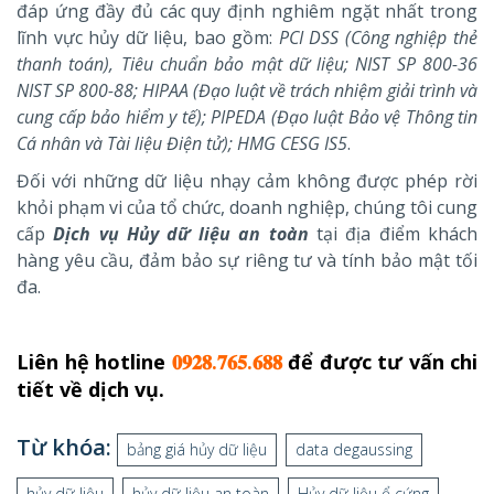
đáp ứng đầy đủ các quy định nghiêm ngặt nhất trong
lĩnh vực hủy dữ liệu, bao gồm:
PCI DSS (Công nghiệp thẻ
thanh toán), Tiêu chuẩn bảo mật dữ liệu; NIST SP 800-36
NIST SP 800-88; HIPAA (Đạo luật về trách nhiệm giải trình và
cung cấp bảo hiểm y tế); PIPEDA (Đạo luật Bảo vệ Thông tin
Cá nhân và Tài liệu Điện tử); HMG CESG IS5
.
Đối với những dữ liệu nhạy cảm không được phép rời
khỏi phạm vi của tổ chức, doanh nghiệp, chúng tôi cung
cấp
Dịch vụ Hủy dữ liệu an toàn
tại địa điểm khách
hàng yêu cầu, đảm bảo sự riêng tư và tính bảo mật tối
đa.
Liên hệ hotline
𝟎𝟗𝟐𝟖.𝟕𝟔𝟓.𝟔𝟖𝟖
để được tư vấn chi
tiết về dịch vụ.
Từ khóa:
bảng giá hủy dữ liệu
data degaussing
hủy dữ liệu
hủy dữ liệu an toàn
Hủy dữ liệu ổ cứng