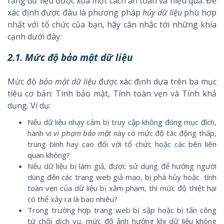
rằng dữ liệu được xóa một cách an toàn và hiệu quả. Để
xác định được đâu là phương pháp
hủy dữ liệu
phù hợp
nhất với tổ chức của bạn, hãy cân nhắc tới những khía
cạnh dưới đây:
2.1. Mức độ bảo mật dữ liệu
Mức độ
bảo mật dữ liệu
được xác định dựa trên ba mục
tiêu cơ bản: Tính bảo mật, Tính toàn vẹn và Tính khả
dụng.
Ví dụ:
Nếu dữ liệu nhạy cảm bị truy cập không đúng mục đích,
hành vi
vi phạm bảo mật
này có mức độ tác động thấp,
trung bình hay cao đối với tổ chức hoặc các bên liên
quan không?
Nếu dữ liệu bị làm giả, được sử dụng để hướng người
dùng đến các trang web giả mạo, bị phá hủy hoặc tính
toàn vẹn của dữ liệu bị xâm phạm, thì mức độ thiệt hại
có thể xảy ra là bao nhiêu?
Trong trường hợp trang web bị sập hoặc bị tấn công
từ chối dịch vụ, mức độ ảnh hưởng khi dữ liệu không