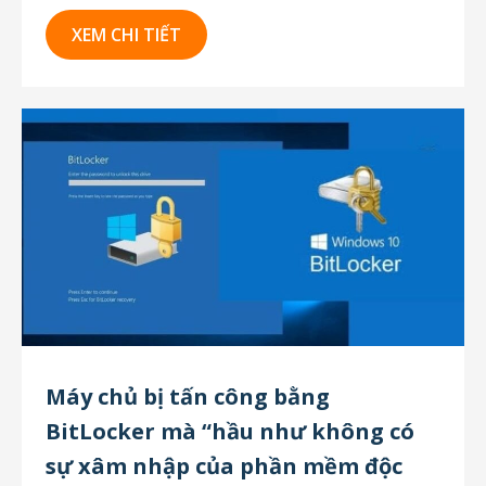
công với hình thức tương tự trên máy chủ chạy
Exchange Server 2013. 2016 và 2019. Những
XEM CHI TIẾT
máy chủ này đã bị mã hóa phân vùng chứa dữ
liệu cùng với...
Máy chủ bị tấn công bằng
BitLocker mà “hầu như không có
sự xâm nhập của phần mềm độc