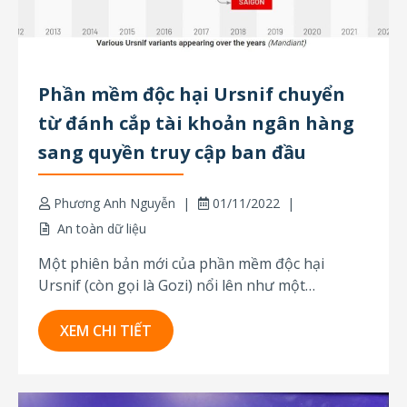
Phần mềm độc hại Ursnif chuyển
từ đánh cắp tài khoản ngân hàng
sang quyền truy cập ban đầu
Phương Anh Nguyễn
01/11/2022
An toàn dữ liệu
Một phiên bản mới của phần mềm độc hại
Ursnif (còn gọi là Gozi) nổi lên như một
backdoor chung, đã gỡ bỏ chức năng banking
trojan điển hình của nó. Thay đổi này có thể chỉ
XEM CHI TIẾT
ra rằng các kẻ khai thác phiên bản mới đang tập
trung...