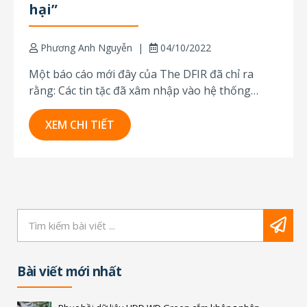
hại”
Phương Anh Nguyễn
04/10/2022
Một báo cáo mới đây của The DFIR đã chỉ ra
rằng: Các tin tặc đã xâm nhập vào hệ thống
đang chạy máy chủ on-premises Microsoft
Exchange sau đó tiến hành mã hóa hệ thống
XEM CHI TIẾT
bằng cách sử dụng BitLocker của chính
Microsoft thay vì các phần mềm...
Bài viết mới nhất