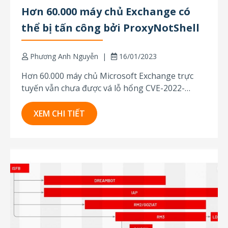
Hơn 60.000 máy chủ Exchange có
thể bị tấn công bởi ProxyNotShell
Phương Anh Nguyễn
16/01/2023
Hơn 60.000 máy chủ Microsoft Exchange trực
tuyến vẫn chưa được vá lỗ hổng CVE-2022-
41082 thực thi mã từ xa (RCE), một trong hai lỗ
hổng bảo mật được nhắm mục tiêu bởi các khai
XEM CHI TIẾT
thác ProxyNotShell. Theo một bài tweet gần đây
từ các nhà nghiên cứu bảo mật...