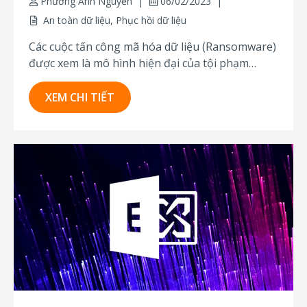
Phương Anh Nguyễn
06/02/2023
An toàn dữ liệu
,
Phục hồi dữ liệu
Các cuộc tấn công mã hóa dữ liệu (Ransomware)
được xem là mô hình hiện đại của tội phạm
mạng có thể gây tổn hại trên phạm vi toàn cầu.
Các vụ tấn công Ransomware đang có xu hướng
XEM CHI TIẾT
nhắm tới hệ thống máy chủ chứa nhiều thông
tin...