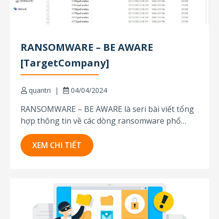
RANSOMWARE – BE AWARE
[TargetCompany]
quantri
04/04/2024
RANSOMWARE – BE AWARE là seri bài viết tổng
hợp thông tin về các dòng ransomware phổ
biến và cách phòng chống chúng, được thực
hiện bởi những chuyên gia của HTI Services với
XEM CHI TIẾT
hơn 15 năm kinh nghiệm trong lĩnh vực bảo mật
dữ liệu, điều tra tội phạm...