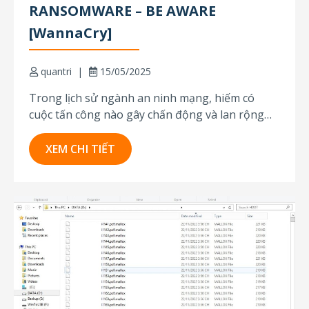
RANSOMWARE – BE AWARE
[WannaCry]
quantri
15/05/2025
Trong lịch sử ngành an ninh mạng, hiếm có
cuộc tấn công nào gây chấn động và lan rộng
nhanh như WannaCry – một chiến dịch mã hóa
tống tiền bùng phát toàn cầu vào tháng 5 năm
XEM CHI TIẾT
2017, chỉ trong vài giờ đã làm tê liệt hàng trăm...