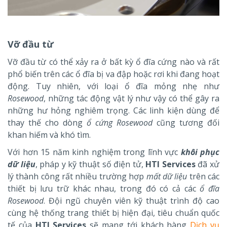
Vỡ đầu từ
Vỡ đầu từ có thể xảy ra ở bất kỳ ổ đĩa cứng nào và rất
phổ biến trên các ổ đĩa bị va đập hoặc rơi khi đang hoạt
động. Tuy nhiên, với loại ổ đĩa mỏng nhẹ như
Rosewood
, những tác động vật lý như vậy có thể gây ra
những hư hỏng nghiêm trọng. Các linh kiện dùng để
thay thế cho dòng
ổ cứng Rosewood
cũng tương đối
khan hiếm và khó tìm.
Với hơn 15 năm kinh nghiệm trong lĩnh vực
khôi phục
dữ liệu
, pháp y kỹ thuật số điện tử,
HTI Services
đã xử
lý thành công rất nhiều trường hợp
mất dữ liệu
trên các
thiết bị lưu trữ khác nhau, trong đó có cả các
ổ đĩa
Rosewood
. Đội ngũ chuyên viên kỹ thuật trình độ cao
cùng hệ thống trang thiết bị hiện đại, tiêu chuẩn quốc
tế của
HTI Services
sẽ mang tới khách hàng
Dịch vụ