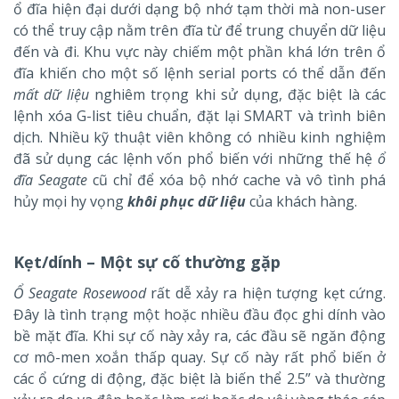
ổ đĩa hiện đại dưới dạng bộ nhớ tạm thời mà non-user
có thể truy cập nằm trên đĩa từ để trung chuyển dữ liệu
đến và đi. Khu vực này chiếm một phần khá lớn trên ổ
đĩa khiến cho một số lệnh serial ports có thể dẫn đến
mất dữ liệu
nghiêm trọng khi sử dụng, đặc biệt là các
lệnh xóa G-list tiêu chuẩn, đặt lại SMART và trình biên
dịch. Nhiều kỹ thuật viên không có nhiều kinh nghiệm
đã sử dụng các lệnh vốn phổ biến với những thế hệ
ổ
đĩa Seagate
cũ chỉ để xóa bộ nhớ cache và vô tình phá
hủy mọi hy vọng
khôi phục dữ liệu
của khách hàng.
Kẹt/dính – Một sự cố thường gặp
Ổ Seagate Rosewood
rất dễ xảy ra hiện tượng kẹt cứng.
Đây là tình trạng một hoặc nhiều đầu đọc ghi dính vào
bề mặt đĩa. Khi sự cố này xảy ra, các đầu sẽ ngăn động
cơ mô-men xoắn thấp quay. Sự cố này rất phổ biến ở
các ổ cứng di động, đặc biệt là biến thể 2.5” và thường