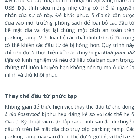
xảy ra do va đập hoặc làm rơi hoặc do vội vàng tháo cáp
USB. Đặc tính siêu mỏng nhẹ cũng có thể là nguyên
nhân của sự cố này. Để khắc phục, ổ đĩa sẽ cần được
đưa vào môi trường phòng sạch để loại bỏ các đầu từ
bề mặt đĩa và đặt lại chúng một cách an toàn trên
parking ramp. Việc loại bỏ các chất dính trên ổ đĩa cũng
có thể khiến các đầu từ dễ bị hỏng hơn. Quy trình này
chỉ nên được thực hiện bởi các chuyên gia
khôi phục dữ
liệu
có kinh nghiệm và nếu dữ liệu của bạn quan trọng,
chúng tôi luôn khuyên bạn không nên tự mở ổ đĩa của
mình và thử khôi phục.
Thay thế đầu từ phức tạp
Không gian để thực hiện việc thay thế đầu từ cho dòng
ổ đĩa Rosewood
bị thu hẹp đáng kể so với các thế hệ ổ
đĩa cũ. Kỹ thuật viên cần lắp các comb sau đó di chuyển
đầu từ trên bề mặt đĩa cho truy cập parking ramp. Các
parking ramp này sau đó có thể được gỡ bỏ, vì thế ta sẽ