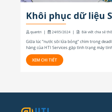
Khôi phục dữ liệu 
quantri
24/05/2024
Bài viết chia sẻ th
Giữa lúc "nước sôi lửa bỏng" chìm trong dead
hàng của HTI Services gặp tình trạng máy tính
kiểm tra, kỹ thuật viên...
XEM CHI TIẾT