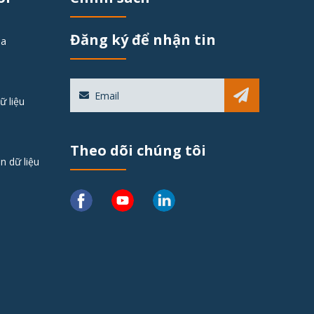
Đăng ký để nhận tin
óa
Sub
ữ liệu
Theo dõi chúng tôi
n dữ liệu