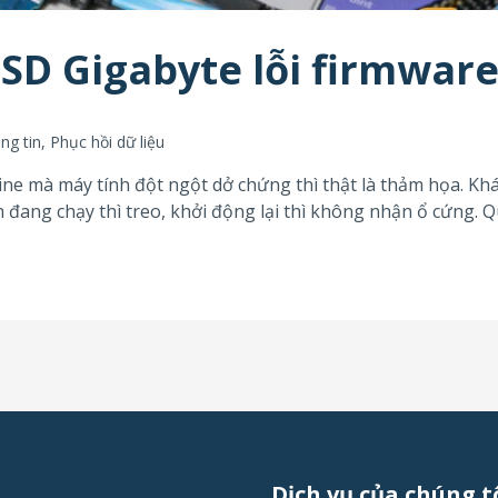
SSD Gigabyte lỗi firmwar
ông tin
,
Phục hồi dữ liệu
line mà máy tính đột ngột dở chứng thì thật là thảm họa. Kh
 đang chạy thì treo, khởi động lại thì không nhận ổ cứng. 
Dịch vụ của chúng t