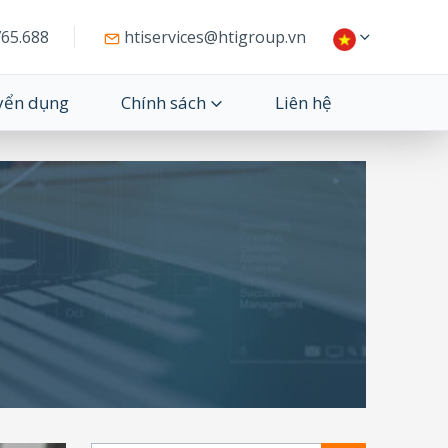
65.688
htiservices@htigroup.vn
yển dụng
Chính sách
Liên hệ