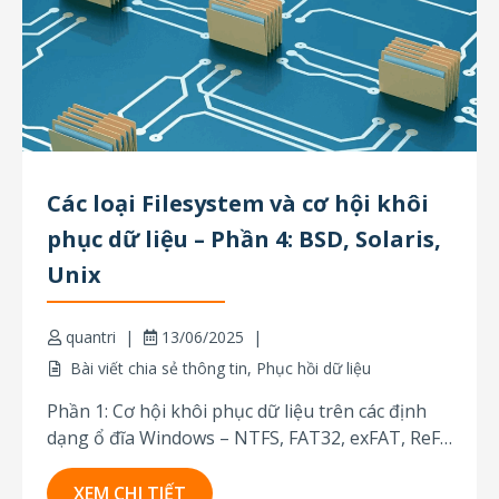
Các loại Filesystem và cơ hội khôi
phục dữ liệu – Phần 4: BSD, Solaris,
Unix
quantri
13/06/2025
Bài viết chia sẻ thông tin
,
Phục hồi dữ liệu
Phần 1: Cơ hội khôi phục dữ liệu trên các định
dạng ổ đĩa Windows – NTFS, FAT32, exFAT, ReFS
Phần 2: Các loại Filesystem và cơ hội khôi phục
dữ liệu: macOS Phần 3: Các loại Filesystem và cơ
XEM CHI TIẾT