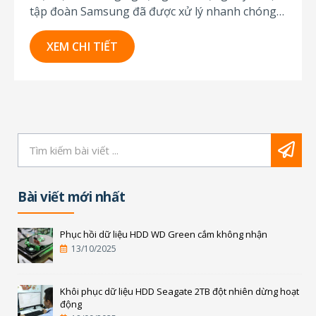
tập đoàn Samsung đã được xử lý nhanh chóng
nhờ có sự hỗ trợ của Qator Enterprise. Báo chí
Hàn Quốc đưa tin về vụ rò rỉ công nghệ nghiêm
XEM CHI TIẾT
trọng tại Samsung Tháng 5/2012, 11 người đã
bị bắt...
Bài viết mới nhất
Phục hồi dữ liệu HDD WD Green cắm không nhận
13/10/2025
Khôi phục dữ liệu HDD Seagate 2TB đột nhiên dừng hoạt
động