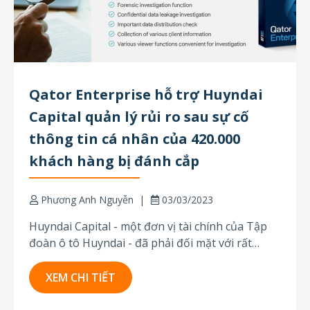
Qator Enterprise hỗ trợ Huyndai
Capital quản lý rủi ro sau sự cố
thông tin cá nhân của 420.000
khách hàng bị đánh cắp
Phương Anh Nguyễn
03/03/2023
Huyndai Capital - một đơn vị tài chính của Tập
đoàn ô tô Huyndai - đã phải đối mặt với rất
nhiều phàn nàn và lo ngại từ khách hàng khi
gặp sự cố an ninh mạng vào khoảng đầu năm
XEM CHI TIẾT
2011. Trong sự cố này, một nhóm tin...