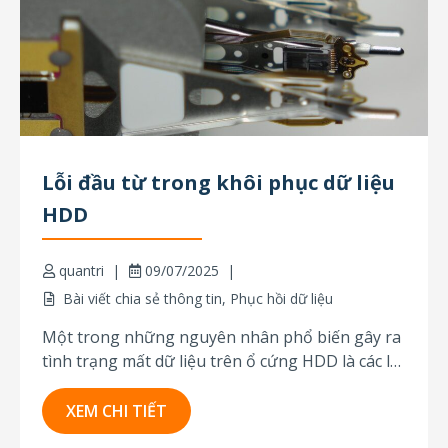
Lỗi đầu từ trong khôi phục dữ liệu
HDD
quantri
09/07/2025
Bài viết chia sẻ thông tin
,
Phục hồi dữ liệu
Một trong những nguyên nhân phổ biến gây ra
tình trạng mất dữ liệu trên ổ cứng HDD là các lỗi
liên quan đến đầu đọc/ghi từ tính. Những lỗi
này tương đối phức tạp, nhưng may mắn là dữ
XEM CHI TIẾT
liệu có thể được phục hồi thành công trong...