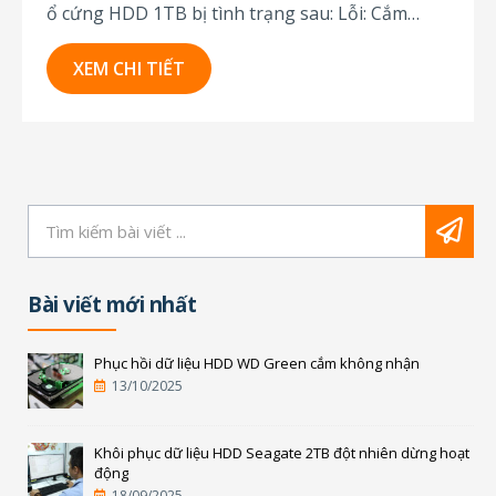
ổ cứng HDD 1TB bị tình trạng sau: Lỗi: Cắm
không nhận. Tình trạng: Đã bị mở khi tiếp nhận.
Sau khi tiếp nhận ổ cứng, kỹ thuật viên đã tiến
XEM CHI TIẾT
hành kiểm tra và khôi phục dữ liệu. Bước 1.
Kiểm...
Bài viết mới nhất
Phục hồi dữ liệu HDD WD Green cắm không nhận
13/10/2025
Khôi phục dữ liệu HDD Seagate 2TB đột nhiên dừng hoạt
động
18/09/2025