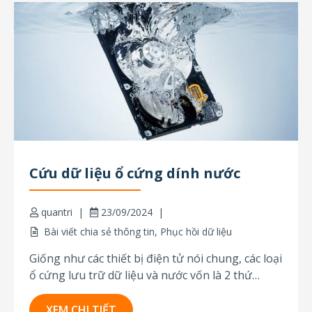
Cứu dữ liệu ổ cứng dính nước
quantri
23/09/2024
Bài viết chia sẻ thông tin
,
Phục hồi dữ liệu
Giống như các thiết bị điện tử nói chung, các loại
ổ cứng lưu trữ dữ liệu và nước vốn là 2 thứ
“không đội trời chung”. Cho dù là ổ cứng bị
ngập nước, dính nhẹ nước hay thậm chí ở trong
XEM CHI TIẾT