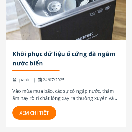
Khôi phục dữ liệu ổ cứng đã ngâm
nước biển
quantri
24/07/2025
Vào mùa mưa bão, các sự cố ngập nước, thấm
ẩm hay rò rỉ chất lỏng xảy ra thường xuyên và
có thể gây hư hại nghiêm trọng cho thiết bị lưu
trữ dữ liệu. Hình ảnh dưới đây là một ví dụ thực
XEM CHI TIẾT
tế: ổ cứng 1TB của...