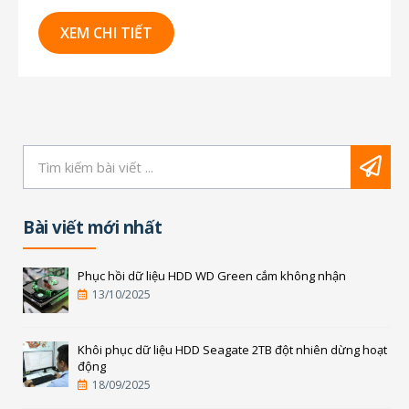
suất hoạt động của thiết bị. Tuy nhiên, đôi khi
người dùng gặp phải tình trạng ổ cứng không
XEM CHI TIẾT
nhận được khi cắm vào máy tính. Bài viết...
Bài viết mới nhất
Phục hồi dữ liệu HDD WD Green cắm không nhận
13/10/2025
Khôi phục dữ liệu HDD Seagate 2TB đột nhiên dừng hoạt
động
18/09/2025