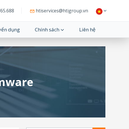
65.688
htiservices@htigroup.vn
yển dụng
Chính sách
Liên hệ
omware