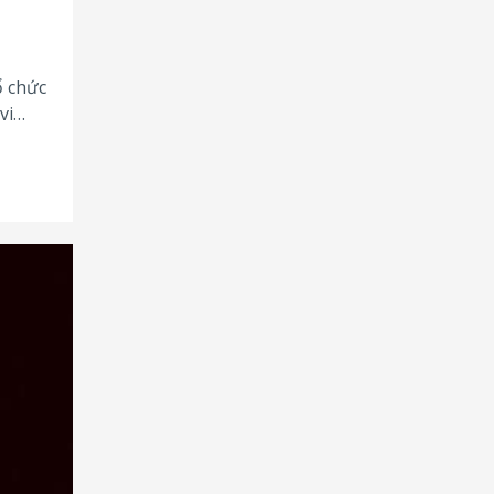
ổ chức
vi