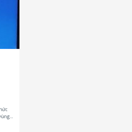
thức
 vùng