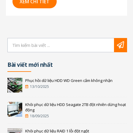
khôi phục ổ cứng, tất cả các hoạt động phức tạp
XEM CHI TIẾT
đều do CPU bên trong PCB của ổ...
Bài viết mới nhất
Phục hồi dữ liệu HDD WD Green cắm không nhận
13/10/2025
Khôi phục dữ liệu HDD Seagate 2TB đột nhiên dừng hoạt
động
18/09/2025
Khôi phục dữ liệu RAID 1 lỗi đột ngột