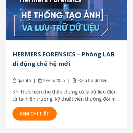
HERMERS FORENSICS – Phòng LAB
di động thế hệ mới
quantri
29/05/2025
Điều tra dữ liệu
Khi thực hiện thu thập chứng cứ là dữ liệu điện
tử tại hiện trường, kỹ thuật viên thường đối mặt
với tình huống có rất nhiều ổ cứng cần xử lý
ngay lập tức. Việc tháo gỡ, vận chuyển, sau đó
XEM CHI TIẾT
tạo ảnh và phân tích thủ công...