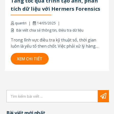
Tăng tốc quá trình tạo ảnh, phân
tích dữ liệu với Hermers Forensics
quantri
14/05/2025
Bài viết chia sẻ thông tin
,
Điều tra dữ liệu
Trong lĩnh vực điều tra kỹ thuật số, thời gian
luôn là yếu tố then chốt. Việc phải xử lý hàng
chục, thậm chí hàng trăm ổ cứng cùng lúc không
còn là điều hiếm gặp, đặc biệt trong các chiến
XEM CHI TIẾT
dịch kiểm tra nội bộ quy mô lớn...
Bài viết mới nhất