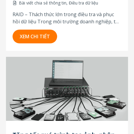
Bài viết chia sẻ thông tin
,
Điều tra dữ liệu
RAID – Thách thức lớn trong điều tra và phục
hồi dữ liệu Trong môi trường doanh nghiệp, tổ
chức hoặc cơ quan nhà nước, dữ liệu quan trọng
thường được lưu trữ trong các hệ thống RAID
XEM CHI TIẾT
(Redundant Array of Independent Disks) – giúp
tăng tốc độ truy xuất...