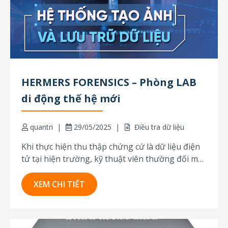
HERMERS FORENSICS – Phòng LAB
di động thế hệ mới
quantri
29/05/2025
Điều tra dữ liệu
Khi thực hiện thu thập chứng cứ là dữ liệu điện
tử tại hiện trường, kỹ thuật viên thường đối mặt
với tình huống có rất nhiều ổ cứng cần xử lý
ngay lập tức. Việc tháo gỡ, vận chuyển, sau đó
XEM CHI TIẾT
tạo ảnh và phân tích thủ công...