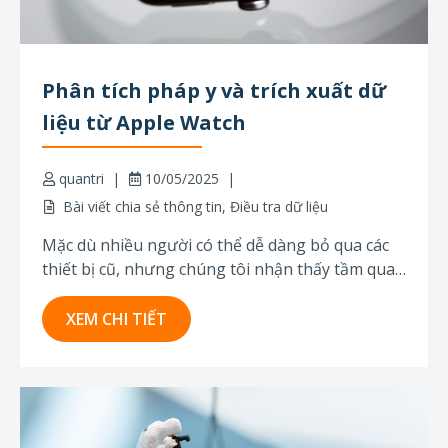
Phân tích pháp y và trích xuất dữ
liệu từ Apple Watch
quantri
10/05/2025
Bài viết chia sẻ thông tin
,
Điều tra dữ liệu
Mặc dù nhiều người có thể dễ dàng bỏ qua các
thiết bị cũ, nhưng chúng tôi nhận thấy tầm quan
trọng của chúng, vì chúng vẫn thường xuyên
xuất hiện trong phòng thí nghiệm của các
XEM CHI TIẾT
chuyên gia pháp y kỹ thuật số. Bản cập nhật mới
nhất...