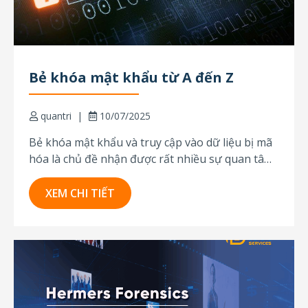
Bẻ khóa mật khẩu từ A đến Z
quantri
10/07/2025
Bẻ khóa mật khẩu và truy cập vào dữ liệu bị mã
hóa là chủ đề nhận được rất nhiều sự quan tâm,
đóng vai trò quan trọng trong công tác điều tra,
phá án và đấu tranh phòng, chống tội phạm,
XEM CHI TIẾT
đặc biệt là tội phạm sử dụng...