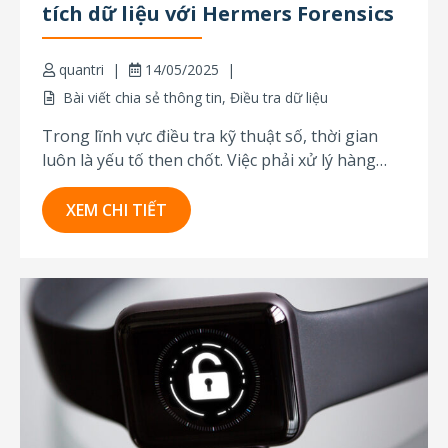
tích dữ liệu với Hermers Forensics
quantri
14/05/2025
Bài viết chia sẻ thông tin
,
Điều tra dữ liệu
Trong lĩnh vực điều tra kỹ thuật số, thời gian
luôn là yếu tố then chốt. Việc phải xử lý hàng
chục, thậm chí hàng trăm ổ cứng cùng lúc không
còn là điều hiếm gặp, đặc biệt trong các chiến
XEM CHI TIẾT
dịch kiểm tra nội bộ quy mô lớn...