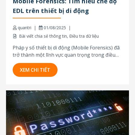
Mobile Forensics: Tìm hiểu chế độ
EDL trên thiết bị di động
quantri
01/08/2025
Bài viết chia sẻ thông tin
,
Điều tra dữ liệu
Pháp y số thiết bị di động (Mobile Forensics) đã
trở thành một lĩnh vực quan trọng trong điều
tra tội phạm và phân tích bằng chứng kỹ thuật
số. Nếu bạn là một giám định viên pháp y kỹ
XEM CHI TIẾT
thuật số cần vượt qua khóa bảo mật nhanh...