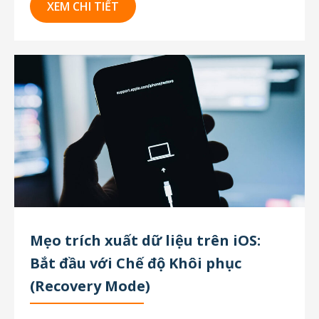
định, cổng USB bị khóa và các công cụ truyền
XEM CHI TIẾT
thống như checkm8 đã không còn hiệu...
Mẹo trích xuất dữ liệu trên iOS:
Bắt đầu với Chế độ Khôi phục
(Recovery Mode)