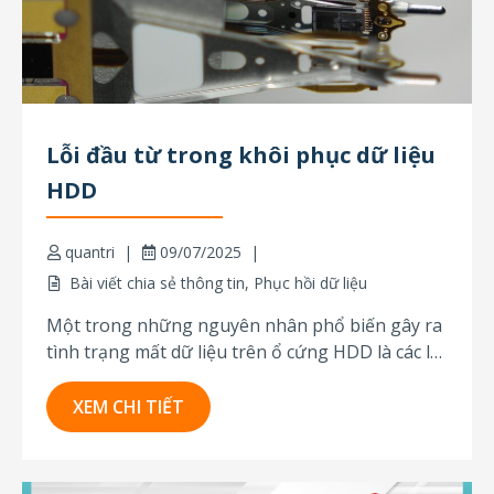
Lỗi đầu từ trong khôi phục dữ liệu
HDD
quantri
09/07/2025
Bài viết chia sẻ thông tin
,
Phục hồi dữ liệu
Một trong những nguyên nhân phổ biến gây ra
tình trạng mất dữ liệu trên ổ cứng HDD là các lỗi
liên quan đến đầu đọc/ghi từ tính. Những lỗi
này tương đối phức tạp, nhưng may mắn là dữ
XEM CHI TIẾT
liệu có thể được phục hồi thành công trong...