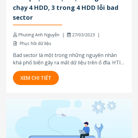
chạy 4 HDD, 3 trong 4 HDD lỗi bad
sector
Phương Anh Nguyễn
27/03/2023
Phục hồi dữ liệu
Bad sector là một trong những nguyên nhân
khá phổ biến gây ra mất dữ liệu trên ổ đĩa. HTI
Services đã có bài viết chia sẻ tương đối chi tiết
về lỗi này, các bạn có thể tìm đọc tại đây. Dưới
XEM CHI TIẾT
đây là một trường hợp bad...