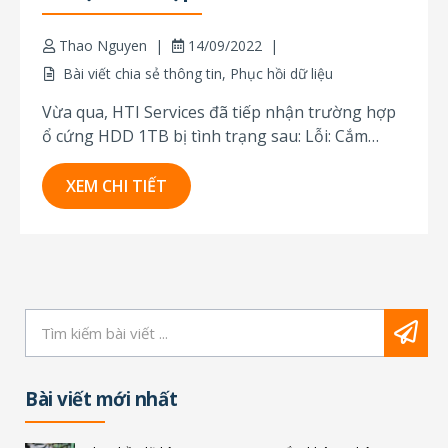
Thao Nguyen
14/09/2022
Bài viết chia sẻ thông tin
,
Phục hồi dữ liệu
Vừa qua, HTI Services đã tiếp nhận trường hợp
ổ cứng HDD 1TB bị tình trạng sau: Lỗi: Cắm
không nhận. Tình trạng: Đã bị mở khi tiếp nhận.
Sau khi tiếp nhận ổ cứng, kỹ thuật viên đã tiến
XEM CHI TIẾT
hành kiểm tra và khôi phục dữ liệu. Bước 1.
Kiểm...
Bài viết mới nhất