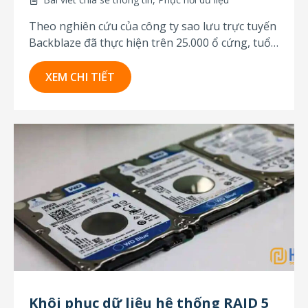
Theo nghiên cứu của công ty sao lưu trực tuyến
Backblaze đã thực hiện trên 25.000 ổ cứng, tuổi
thọ trung bình của ổ cứng HDD là từ 3-5 năm.
Một số ít ổ đĩa có thể sử dụng được trong 7-8
XEM CHI TIẾT
năm. Tất nhiên, tuổi thọ thực tế...
Khôi phục dữ liệu hệ thống RAID 5