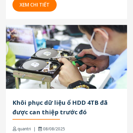
phát ra âm thanh bình thường, tuy nhiên BIOS
XEM CHI TIẾT
không nhận dạng được. Chẩn đoán ban đầu
Kết nối thiết bị với hệ thống PC-3000 để tiến
hành...
Khôi phục dữ liệu ổ HDD 4TB đã
được can thiệp trước đó
quantri
08/08/2025