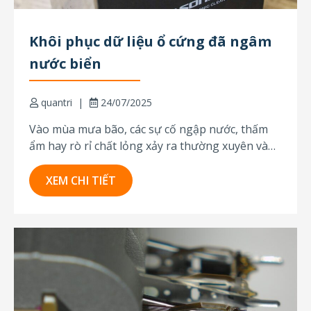
Khôi phục dữ liệu ổ cứng đã ngâm
nước biển
quantri
24/07/2025
Vào mùa mưa bão, các sự cố ngập nước, thấm
ẩm hay rò rỉ chất lỏng xảy ra thường xuyên và
có thể gây hư hại nghiêm trọng cho thiết bị lưu
trữ dữ liệu. Hình ảnh dưới đây là một ví dụ thực
XEM CHI TIẾT
tế: ổ cứng 1TB của...