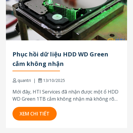
Phục hồi dữ liệu HDD WD Green
cắm không nhận
quantri
13/10/2025
Mới đây, HTI Services đã nhận được một ổ HDD
WD Green 1TB cắm không nhận mà không rõ
nguyên nhân hay dấu hiệu bất thường trước đó.
Khách hàng mô tả ổ cứng đột nhiên dừng hoạt
XEM CHI TIẾT
động mà không hề bị rơi hay va đập. Khi bật...