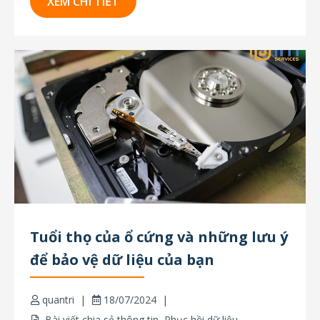
nghiệm trong lĩnh vực này. Tại HTI Services, chi
XEM CHI TIẾT
phí khôi phục dữ liệu sẽ được thông báo đầy...
Tuổi thọ của ổ cứng và những lưu ý
để bảo vệ dữ liệu của bạn
quantri
18/07/2024
Bài viết chia sẻ thông tin
,
Phục hồi dữ liệu