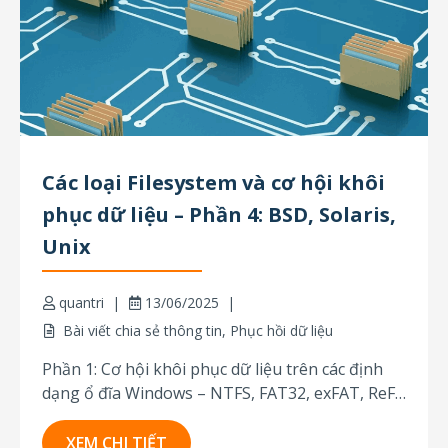
Các loại Filesystem và cơ hội khôi
phục dữ liệu – Phần 4: BSD, Solaris,
Unix
quantri
13/06/2025
Bài viết chia sẻ thông tin
,
Phục hồi dữ liệu
Phần 1: Cơ hội khôi phục dữ liệu trên các định
dạng ổ đĩa Windows – NTFS, FAT32, exFAT, ReFS
Phần 2: Các loại Filesystem và cơ hội khôi phục
dữ liệu: macOS Phần 3: Các loại Filesystem và cơ
XEM CHI TIẾT