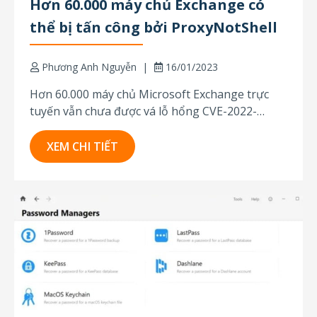
Hơn 60.000 máy chủ Exchange có
thể bị tấn công bởi ProxyNotShell
Phương Anh Nguyễn
16/01/2023
Hơn 60.000 máy chủ Microsoft Exchange trực
tuyến vẫn chưa được vá lỗ hổng CVE-2022-
41082 thực thi mã từ xa (RCE), một trong hai lỗ
hổng bảo mật được nhắm mục tiêu bởi các khai
XEM CHI TIẾT
thác ProxyNotShell. Theo một bài tweet gần đây
từ các nhà nghiên cứu bảo mật...