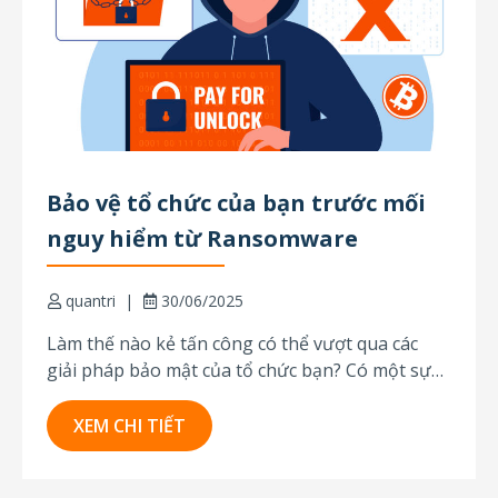
Bảo vệ tổ chức của bạn trước mối
nguy hiểm từ Ransomware
quantri
30/06/2025
Làm thế nào kẻ tấn công có thể vượt qua các
giải pháp bảo mật của tổ chức bạn? Có một sự
thật là đa số các sản phẩm chống virus nổi tiếng
trên thị trường đều có thể ngăn chặn hầu hết
XEM CHI TIẾT
các cuộc tấn công bằng ransomware. Chỉ...