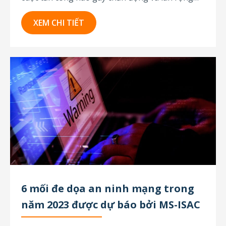
nhanh như WannaCry – một chiến dịch mã hóa
tống tiền bùng phát toàn cầu vào tháng 5 năm
XEM CHI TIẾT
2017, chỉ trong vài giờ đã làm tê liệt hàng trăm...
6 mối đe dọa an ninh mạng trong
năm 2023 được dự báo bởi MS-ISAC