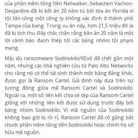
của phần mềm tống tiền Netwalker, Sebastien Vachon-
Desjardins đã bị kết án 20 năm tù bởi tòa án Florida vì
tội tấn công một công ty không xác định ở thành phố
Tampa của bang. Trong vụ án này, hơn 21,5 triệu đô la
đã bị tịch thu. Đây chắc chắn rằng bản án 20 năm là một
lời cảnh báo đanh thép tới các băng nhóm tội phạm
mạng.
Mặc dù ransomware Sodinokibi/REvil đã chết gần một
năm, nhưng các nhà nghiên cứu từ Palo Alto Networks
cho rằng nó có thể tái sinh thành một băng đảng khác,
được gọi là Ransom Cartel. Giả định này dựa trên sự
tương đồng giữa mã Ransom Cartel và Sodinokibi.
Ngoài ra, một số liên kết chia sẻ tệp của Ransom Cartel
giống với những liên kết được sử dụng trước đây bởi
băng nhóm Sodinokibi. Vì mã nguồn của Sodinokibi
không bao giờ bị rò rỉ, Ransom Cartel đã cố gắng bắt
chước phần mềm tống tiền Sodinokibi hoặc chính họ sở
hữu mã nguồn.