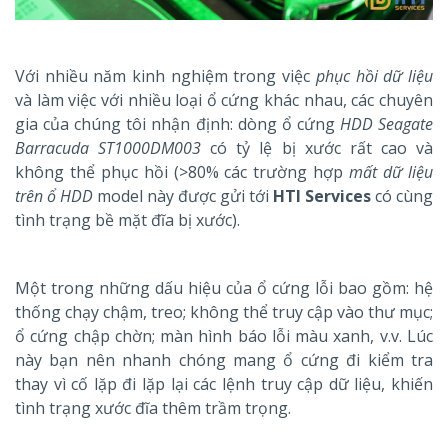
Với nhiều năm kinh nghiệm trong việc
phục hồi dữ liệu
và làm việc với nhiều loại ổ cứng khác nhau, các chuyên
gia của chúng tôi nhận định: dòng ổ cứng
HDD Seagate
Barracuda ST1000DM003
có tỷ lệ bị xước rất cao và
không thể phục hồi (>80% các trường hợp
mất dữ liệu
trên ổ HDD
model này được gửi tới
HTI Services
có cùng
tình trạng bề mặt đĩa bị xước).
Một trong những dấu hiệu của ổ cứng lỗi bao gồm: hệ
thống chạy chậm, treo; không thể truy cập vào thư mục;
ổ cứng chập chờn; màn hình báo lỗi màu xanh, v.v. Lúc
này bạn nên nhanh chóng mang ổ cứng đi kiểm tra
thay vì cố lặp đi lặp lại các lệnh truy cập dữ liệu, khiến
tình trạng xước đĩa thêm trầm trọng.