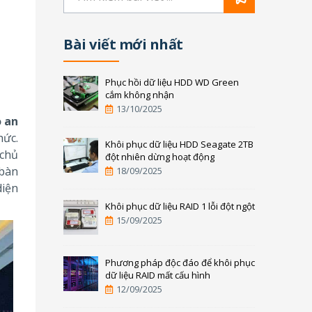
Bài viết mới nhất
Phục hồi dữ liệu HDD WD Green
cắm không nhận
13/10/2025
o an
hức.
Khôi phục dữ liệu HDD Seagate 2TB
 chủ
đột nhiên dừng hoạt động
 bàn
18/09/2025
diện
Khôi phục dữ liệu RAID 1 lỗi đột ngột
15/09/2025
Phương pháp độc đáo để khôi phục
dữ liệu RAID mất cấu hình
12/09/2025