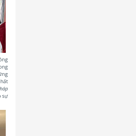
công
rong
ững
nhất
pháp
o sự