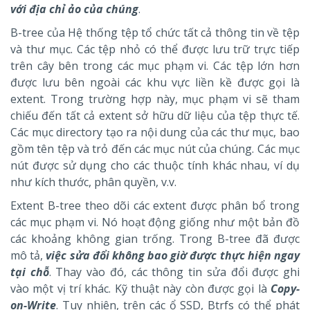
với địa chỉ ảo của chúng
.
B-tree của Hệ thống tệp tổ chức tất cả thông tin về tệp
và thư mục. Các tệp nhỏ có thể được lưu trữ trực tiếp
trên cây bên trong các mục phạm vi. Các tệp lớn hơn
được lưu bên ngoài các khu vực liền kề được gọi là
extent. Trong trường hợp này, mục phạm vi sẽ tham
chiếu đến tất cả extent sở hữu dữ liệu của tệp thực tế.
Các mục directory tạo ra nội dung của các thư mục, bao
gồm tên tệp và trỏ đến các mục nút của chúng. Các mục
nút được sử dụng cho các thuộc tính khác nhau, ví dụ
như kích thước, phân quyền, v.v.
Extent B-tree theo dõi các extent được phân bổ trong
các mục phạm vi. Nó hoạt động giống như một bản đồ
các khoảng không gian trống. Trong B-tree đã được
mô tả,
việc sửa đổi không bao giờ được thực hiện ngay
tại chỗ
. Thay vào đó, các thông tin sửa đổi được ghi
vào một vị trí khác. Kỹ thuật này còn được gọi là
Copy-
on-Write
. Tuy nhiên, trên các ổ SSD, Btrfs có thể phát