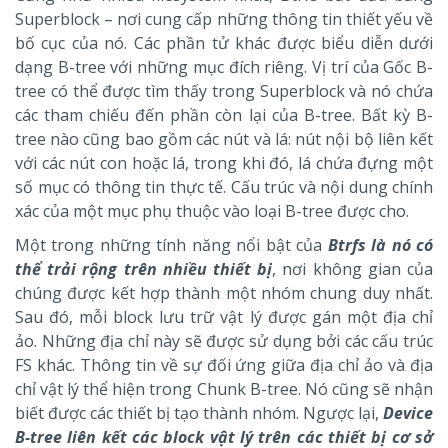
Superblock – nơi cung cấp những thông tin thiết yếu về
bố cục của nó. Các phần tử khác được biểu diễn dưới
dạng B-tree với những mục đích riêng. Vị trí của Gốc B-
tree có thể được tìm thấy trong Superblock và nó chứa
các tham chiếu đến phần còn lại của B-tree. Bất kỳ B-
tree nào cũng bao gồm các nút và lá: nút nội bộ liên kết
với các nút con hoặc lá, trong khi đó, lá chứa đựng một
số mục có thông tin thực tế. Cấu trúc và nội dung chính
xác của một mục phụ thuộc vào loại B-tree được cho.
Một trong những tính năng nổi bật của
Btrfs là nó có
thể trải rộng trên nhiều thiết bị
, nơi không gian của
chúng được kết hợp thành một nhóm chung duy nhất.
Sau đó, mỗi block lưu trữ vật lý được gán một địa chỉ
ảo. Những địa chỉ này sẽ được sử dụng bởi các cấu trúc
FS khác. Thông tin về sự đối ứng giữa địa chỉ ảo và địa
chỉ vật lý thể hiện trong Chunk B-tree. Nó cũng sẽ nhận
biết được các thiết bị tạo thành nhóm. Ngược lại,
Device
B-tree liên kết các block vật lý trên các thiết bị cơ sở