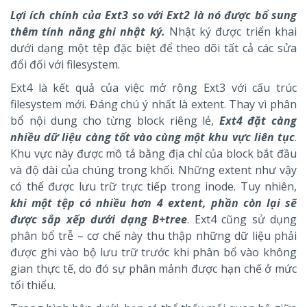
Lợi ích chính của Ext3 so với Ext2 là nó được bổ sung
thêm tính năng ghi nhật ký.
Nhật ký được triển khai
dưới dạng một tệp đặc biệt để theo dõi tất cả các sửa
đổi đối với filesystem.
Ext4 là kết quả của việc mở rộng Ext3 với cấu trúc
filesystem mới. Đáng chú ý nhất là extent. Thay vì phân
bổ nội dung cho từng block riêng lẻ,
Ext4 đặt càng
nhiều dữ liệu càng tốt vào cùng một khu vực liên tục
.
Khu vực này được mô tả bằng địa chỉ của block bắt đầu
và độ dài của chúng trong khối. Những extent như vậy
có thể được lưu trữ trực tiếp trong inode. Tuy nhiên,
khi một tệp có nhiều hơn 4 extent, phần còn lại sẽ
được sắp xếp dưới dạng B+tree
. Ext4 cũng sử dụng
phân bổ trễ – cơ chế này thu thập những dữ liệu phải
được ghi vào bộ lưu trữ trước khi phân bổ vào không
gian thực tế, do đó sự phân mảnh được hạn chế ở mức
tối thiểu.