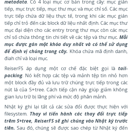
metadata
. Có 4 loại mục cơ bản trong cây: mục gián
tiếp, mục trực tiếp, mục thư mục và mục chỉ số. Các mục
trực tiếp chứa dữ liệu thực tế, trong khi các mục gián
tiếp chỉ trỏ đến các block dữ liệu nhất định. Các mục thư
mục đại diện cho các entry trong thư mục còn các mục
chỉ số chứa thông tin chi tiết về các tệp và thư mục.
Mỗi
mục được gán một khóa duy nhất và có thể sử dụng
để định vị chúng trong cây.
Khóa chứa mã định danh,
điah chỉ và loại mục.
ReiserFS áp dụng một cơ chế đặc biệt gọi là
tail-
packing
. Nó kết hợp các tệp và mảnh tệp tin nhỏ hơn
một block đầy đủ và lưu trữ chúng trực tiếp trong các
nút lá của S+tree. Cách tiếp cận này giúp giảm không
gian lưu trữ bị lãng phí và mức độ phân mảnh.
Nhật ký ghi lại tất cả các sửa đổi được thực hiện với
filesystem.
Thay vì tiến hành các thay đổi trực tiếp
trêm S+tree, ReiserFS sẽ ghi chúng vào Nhật ký trước
tiên.
Sau đó, chúng sẽ được sao chép từ Nhật ký đến