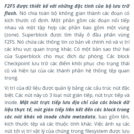
F2FS được thiết kế với những đặc tính của bộ lưu trữ
flash.
Nó chia toàn bộ không gian thành các đoạn có
kích thước cố định. Một phần gồm các đoạn nối tiếp
nhau và một tập hợp các phần bao gồm một vùng
(zone). Superblock được tìm thấy ở đầu phân vùng
F2FS. Nó chứa các thông tin cơ bản về chính nó và vị trí
các khu vực quan trọng khác. Có một bản sao thứ hai
của Superblock cho mục đích dự phòng. Các block
Checkpoint lưu trữ các điểm khôi phục cho trạng thái
cũ và hiện tại của các thành phần hệ thống tệp quan
trọng.
Vị trí của dữ liệu được quản lý bằng các cấu trúc nút đặc
biệt. Các nút này có 3 loại: nút gián tiếp, nút trực tiếp và
inode.
Một nút trực tiếp lưu địa chỉ của các block dữ
liệu thực tế, nút gián tiếp liên kết đến các block trong
các nút khác và inode chứa metadata
, bao gồm tên,
kích thước tệp và các thuộc tính khác. Việc ánh xạ các
nút tới vị trí vật lý của chúng trong filesystem được lưu