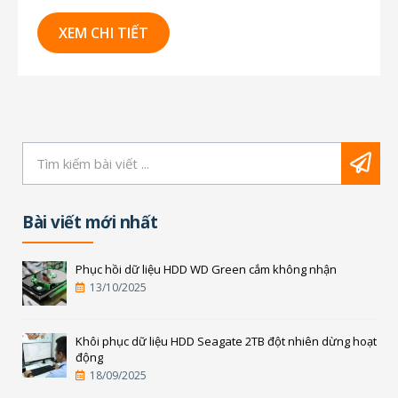
để thu thập dữ liệu bên trong nó. Việc đầu tiên
bạn sẽ làm là gì? Tắt máy, rút thẻ SIM và chuyển
XEM CHI TIẾT
nó cho các chuyên gia giám...
Bài viết mới nhất
Phục hồi dữ liệu HDD WD Green cắm không nhận
13/10/2025
Khôi phục dữ liệu HDD Seagate 2TB đột nhiên dừng hoạt
động
18/09/2025