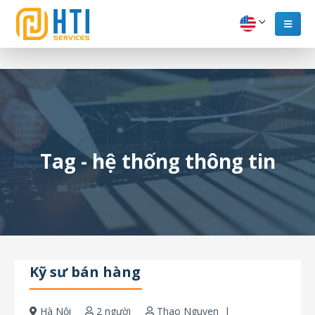
Tag - hệ thống thông tin
Kỹ sư bán hàng
Hà Nội
2 người
Thao Nguyen