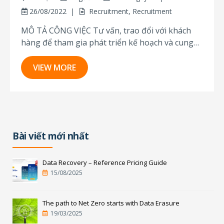
26/08/2022
Recruitment
,
Recruitment
MÔ TẢ CÔNG VIỆC Tư vấn, trao đổi với khách
hàng để tham gia phát triển kế hoạch và cung
cấp dịch vụ điều tra kỹ thuật số Quản lý và điều
phối các dự án điều tra kỹ thuật số Phối hợp giải
VIEW MORE
quyết phân tích dữ liệu...
Bài viết mới nhất
Data Recovery – Reference Pricing Guide
15/08/2025
The path to Net Zero starts with Data Erasure
19/03/2025