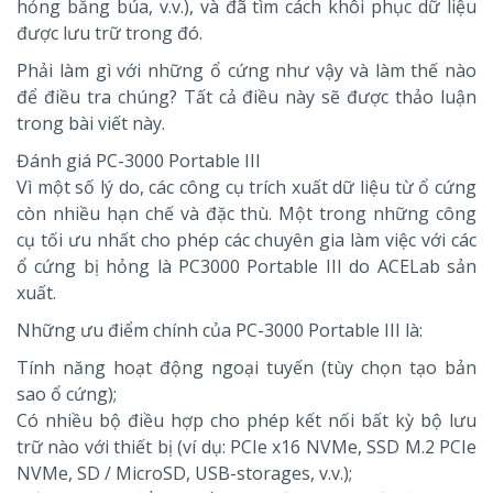
hỏng bằng búa, v.v.), và đã tìm cách khôi phục dữ liệu
được lưu trữ trong đó.
Phải làm gì với những ổ cứng như vậy và làm thế nào
để điều tra chúng? Tất cả điều này sẽ được thảo luận
trong bài viết này.
Đánh giá PC-3000 Portable III
Vì một số lý do, các công cụ trích xuất dữ liệu từ ổ cứng
còn nhiều hạn chế và đặc thù. Một trong những công
cụ tối ưu nhất cho phép các chuyên gia làm việc với các
ổ cứng bị hỏng là PC3000 Portable III do ACELab sản
xuất.
Những ưu điểm chính của PC-3000 Portable III là:
Tính năng hoạt động ngoại tuyến (tùy chọn tạo bản
sao ổ cứng);
Có nhiều bộ điều hợp cho phép kết nối bất kỳ bộ lưu
trữ nào với thiết bị (ví dụ: PCIe x16 NVMe, SSD M.2 PCIe
NVMe, SD / MicroSD, USB-storages, v.v.);